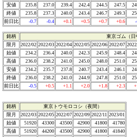
安値
235.8
237.0
239.4
242.4
244.5
247.5
24
終値
235.8
237.3
240.0
243.4
246.7
249.3
25
前日比
-0.7
-0.4
+0.1
+0.5
+0.7
+0.6
銘柄
東京ゴム（日
限月
2022/02
2022/03
2022/04
2022/05
2022/06
2022/07
2022
始値
234.2
236.4
240.0
242.3
245.9
248.4
24
高値
236.0
238.2
241.0
245.0
248.0
251.0
25
安値
234.2
235.7
237.8
240.7
243.4
246.1
24
終値
236.0
238.2
241.0
244.9
247.8
251.0
25
前日比
-0.5
+0.5
+1.1
+2.0
+1.8
+2.3
+
銘柄
東京トウモロコシ（夜間）
限月
2022/03
2022/05
2022/07
2022/09
2022/11
2023/01
始値
51920
43300
43500
42900
41800
41780
高値
51920
44200
43500
42900
41800
41840