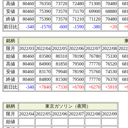
高値
80460
76350
73720
72480
71300
70480
68
安値
80460
75390
73570
71170
69900
68880
68
終値
80460
75390
73570
71210
71120
70480
68
前日比
-340
-1570
-600
-1590
-380
+20
+
銘柄
限月
2022/03
2022/04
2022/05
2022/06
2022/07
2022/08
2022
始値
80460
83580
80310
78190
76780
75330
68
高値
80460
84900
81850
79500
77770
76520
68
安値
80460
83170
79940
78190
75760
74530
68
終値
80460
84800
81500
79500
77770
76370
68
前日比
-340
+7840
+7330
+6700
+6270
+5910
+
銘柄
東京ガソリン（夜間）
限月
2022/04
2022/05
2022/06
2022/07
2022/08
2022/09
始値