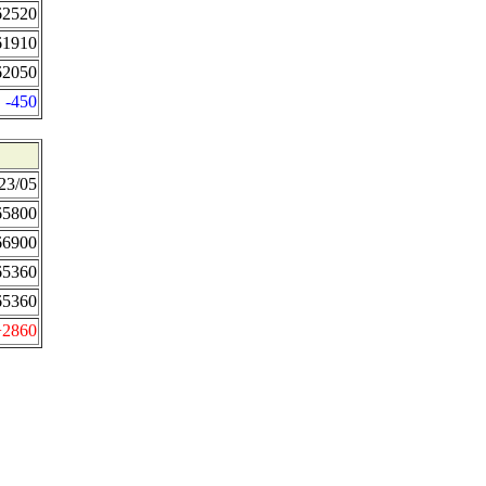
62520
61910
62050
-450
23/05
65800
66900
65360
65360
+2860